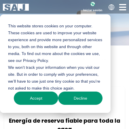
Iniciar sesión
This website stores cookies on your computer.
These cookies are used to improve your website
experience and provide more personalized services
to you, both on this website and through other
media. To find out more about the cookies we use,
Inicio
Productos
Productos residenciales
Serie H2 Smart LV
see our Privacy Policy.
Inversor híbrido
We won't track your information when you visit our
Serie H2 BT bifásica
site. But in order to comply with your preferences,
Split Phase
we'll have to use just one tiny cookie so that you're
not asked to make this choice again.
Inversor híbrido
Accept
Decline
5-11,4 kW
Energía de reserva fiable para toda la