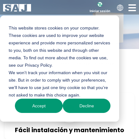
Iniciar sesión
This website stores cookies on your computer.
These cookies are used to improve your website
experience and provide more personalized services
to you, both on this website and through other
media. To find out more about the cookies we use,
Inicio
Productos
Productos residenciales
Panel de
see our Privacy Policy.
Accesorios inteligentes
We won't track your information when you visit our
ATS
site. But in order to comply with your preferences,
interruptores de
we'll have to use just one tiny cookie so that you're
not asked to make this choice again.
transferencia
Accept
Decline
automática
Fácil instalación y mantenimiento