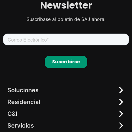
Newsletter
Suscríbase al boletín de SAJ ahora.
Soluciones
Residencial
Residencial
C&I
C&I
Soluciones Todo en Uno
elekeeper
Inversor Híbrido
Servicios
Almacenamiento de Energía Todo en Uno