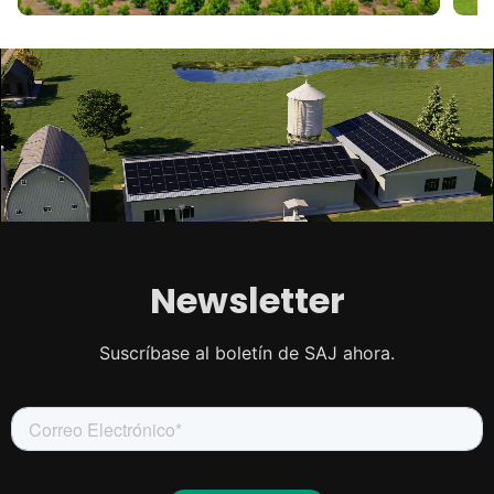
Newsletter
Maximice su ahorro
Suscríbase al boletín de SAJ ahora.
energético con SAJ
elekeeper