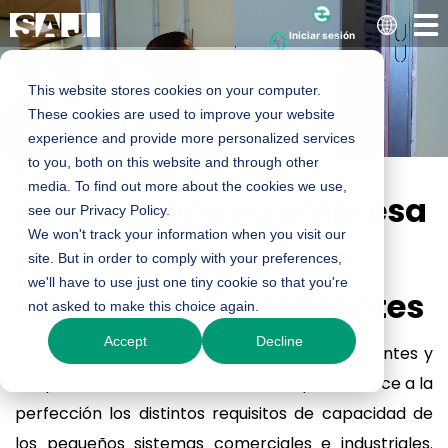
Iniciar sesión
This website stores cookies on your computer.
These cookies are used to improve your website
experience and provide more personalized services
to you, both on this website and through other
media. To find out more about the cookies we use,
Revolucione su empresa
see our Privacy Policy.
We won't track your information when you visit our
con soluciones
site. But in order to comply with your preferences,
Más allá del
we'll have to use just one tiny cookie so that you're
energéticas inteligentes
not asked to make this choice again.
almacenamiento,
Accept
Decline
Las soluciones energéticas SAJ C&I son eficientes y
adaptables, con un diseño modular que satisface a la
potencie su negocio
perfección los distintos requisitos de capacidad de
los pequeños sistemas comerciales e industriales.