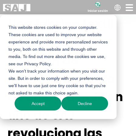
Iniciar sesión
Una fábrica textil
This website stores cookies on your computer.
These cookies are used to improve your website
de Zimbabue: La
experience and provide more personalized services
to you, both on this website and through other
solución de
media. To find out more about the cookies we use,
see our Privacy Policy.
We won't track your information when you visit our
almacenamiento
site. But in order to comply with your preferences,
we'll have to use just one tiny cookie so that you're
de energía todo en
not asked to make this choice again.
Accept
Decline
uno de SAJ
revoluciona las