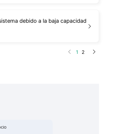
 sistema debido a la baja capacidad
1
2
o
cio