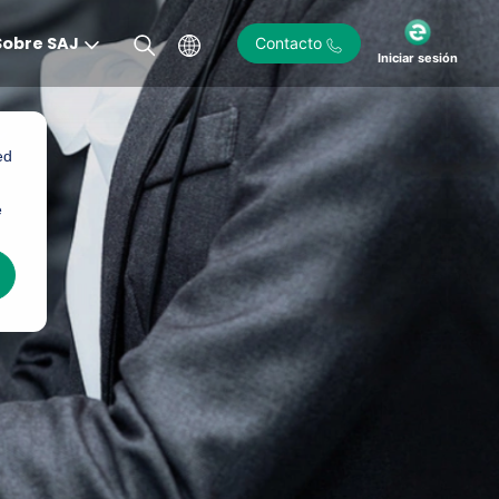
Sobre SAJ
Contacto
Iniciar sesión
ed
e
)