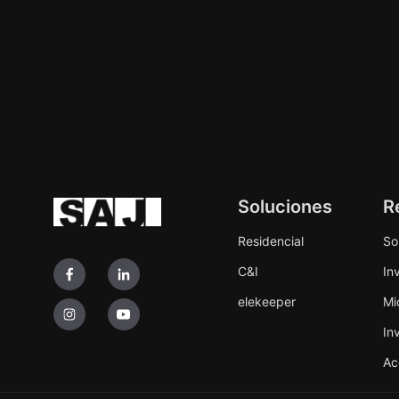
Soluciones
R
Residencial
So
C&I
In
elekeeper
Mi
In
Ac