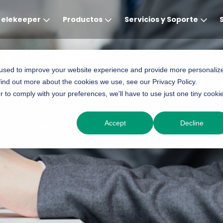
elekeeper
Productos
Servicios y Soporte
Global
APAC
MEA
Europe
AME
 used to improve your website experience and provide more personaliz
find out more about the cookies we use, see our Privacy Policy.
English
English
English
Deutsch
English
r to comply with your preferences, we'll have to use just one tiny cooki
中文
English(Africa)
Italiano
Português (Brasileiro
Accept
Decline
English(AU)
Français (Afrique)
Espanol
Espanol
English
România
Polski