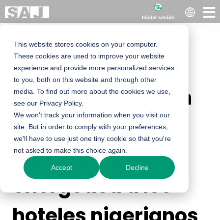
Iniciar sesión
250kW/500kWh
This website stores cookies on your computer.
These cookies are used to improve your website
CHS2 ESS：Cinco
experience and provide more personalized services
to you, both on this website and through other
unidades CHS2 en
media. To find out more about the cookies we use,
see our Privacy Policy.
We won't track your information when you visit our
paralelo llevan la
site. But in order to comply with your preferences,
we'll have to use just one tiny cookie so that you're
revolución
not asked to make this choice again.
Accept
Decline
energética a los
hoteles nigerianos